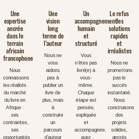
Une
Une
Un
Le refus
expertise
vision
accompagnement
des
ancrée
long
humain
solutions
dans le
terme de
et
rapides
terrain
l’auteur
structuré
et
africain
irréalistes
Nous ne
Vous
francophone
vous
n’êtes pas
Nous ne
Nous
aidons
livré(e) à
promettons
connaissons
pas à
vous-
pas le
les réalités
publier un
même.
succès
du marché
livre de
Chaque
instantané.
du livre en
plus, mais
étape est
Nous
Afrique :
à
pensée,
construisons
ses
construire
expliquée
des
contraintes,
un
et
projets
ses
parcours
accompagnée,
solides,
opportunités
d’auteur
avec
ancrés