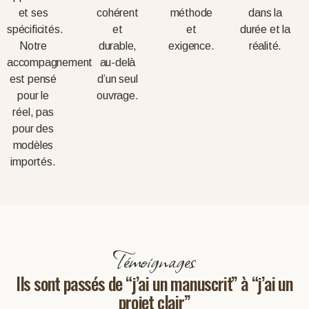
et ses
cohérent
méthode
dans la
spécificités.
et
et
durée et la
Notre
durable,
exigence.
réalité.
accompagnement
au-delà
est pensé
d’un seul
pour le
ouvrage.
réel, pas
pour des
modèles
importés.
Témoignages
Ils sont passés de “j’ai un manuscrit” à “j’ai un
projet clair”